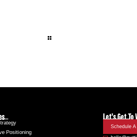
es
Let's Get To
trategy
Schedule A 
ve Positioning