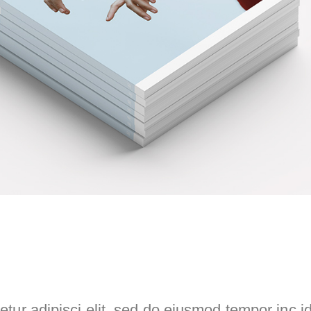
tur adipisci elit, sed do eiusmod tempor inc id