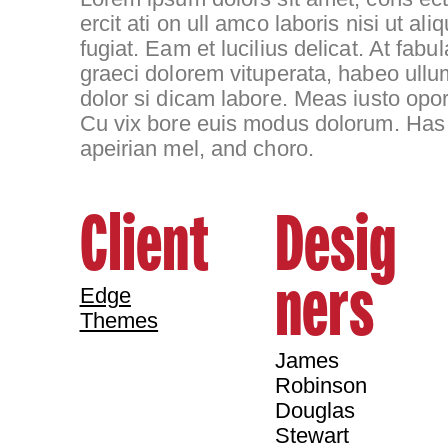
ercit ati on ull amco laboris nisi ut aliq
fugiat. Eam et lucilius delicat. At fa
graeci dolorem vituperata, habeo ullu
dolor si dicam labore. Meas iusto opor
Cu vix bore euis modus dolorum. Has 
apeirian mel, and choro.
Client
Desig
ners
Edge
Themes
James
Robinson
Douglas
Stewart