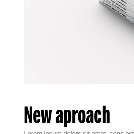
New aproach
Lorem ipsum dolors sit amet, cons ecte