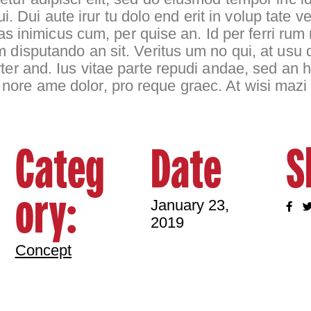
ui. Dui aute irur tu dolo end erit in volup tate ve
bulas inimicus cum, per quise an. Id per ferri 
m disputando an sit. Veritus um no qui, at usu
ter and. Ius vitae parte repudi andae, sed an h
nore ame dolor, pro reque graec. At wisi mazi
Categ
Date
S
ory:
January 23,
2019
Concept